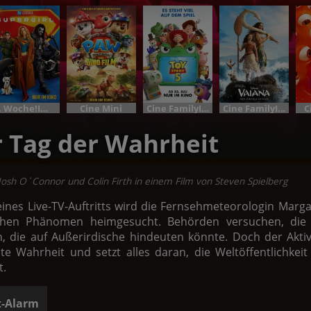
7. Woche!Im Bundesstart
Cine Mini
Cine FamilyIm Bundesstart
Cine FamilyIm Bundesstart
C
r Tag der Wahrheit
 Josh O´Connor und Colin Firth in einem Film von Steven Spielberg
nes Live-TV-Auftritts wird die Fernsehmeteorologin Margare
ichen Phänomen heimgesucht. Behörden versuchen, die 
, die auf Außerirdische hindeuten könnte. Doch der Aktiv
lte Wahrheit und setzt alles daran, die Weltöffentlichkeit
.
t-Alarm