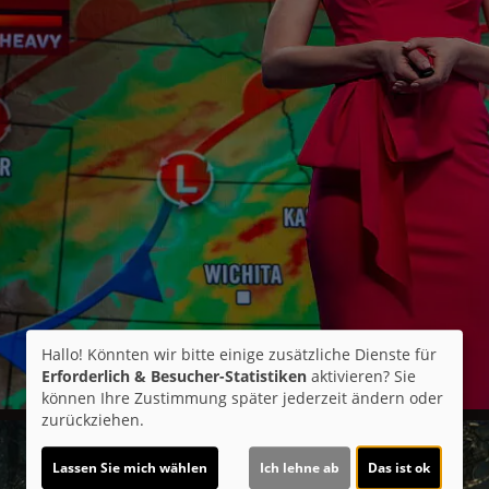
Hallo! Könnten wir bitte einige zusätzliche Dienste für
Erforderlich & Besucher-Statistiken
aktivieren? Sie
können Ihre Zustimmung später jederzeit ändern oder
zurückziehen.
Lassen Sie mich wählen
Ich lehne ab
Das ist ok