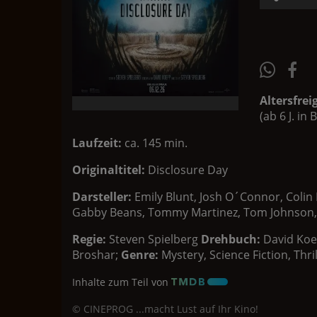
Altersfrei
(ab 6 J. i
Laufzeit:
ca. 145 min.
Originaltitel:
Disclosure Day
Darsteller:
Emily Blunt, Josh O´Connor, Colin
Gabby Beans, Tommy Martinez, Tom Johnson, El
Regie:
Steven Spielberg
Drehbuch:
David Koe
Broshar;
Genre:
Mystery, Science Fiction, Thril
Inhalte zum Teil von
© CINEPROG ...macht Lust auf Ihr Kino!