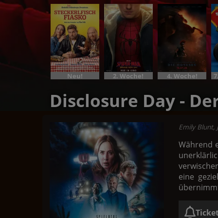
Neu!
2. Woche!
4. Woche!
Disclosure Day - De
Emily Blunt,
Während ei
unerklärl
verwischen
eine gezie
übernimmt
Ticke