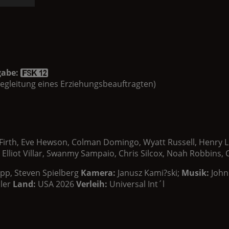
gabe:
n Begleitung eines Erziehungsbeauftragten)
 Firth, Eve Hewson, Colman Domingo, Wyatt Russell, Henry L
liot Villar, Swanmy Sampaio, Chris Silcox, Noah Robbins, 
pp, Steven Spielberg
Kamera:
Janusz Kami?ski;
Musik:
John
ler
Land:
USA 2026
Verleih:
Universal Int´l