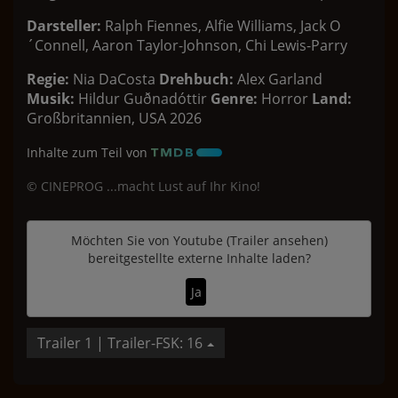
Darsteller:
Ralph Fiennes, Alfie Williams, Jack O
´Connell, Aaron Taylor-Johnson, Chi Lewis-Parry
Regie:
Nia DaCosta
Drehbuch:
Alex Garland
Musik:
Hildur Guðnadóttir
Genre:
Horror
Land:
Großbritannien, USA 2026
Inhalte zum Teil von
© CINEPROG ...macht Lust auf Ihr Kino!
Möchten Sie von
Youtube (Trailer ansehen)
bereitgestellte externe Inhalte laden?
Ja
Trailer 1 | Trailer-FSK: 16