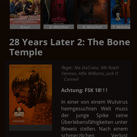
Neu!
2. Woche!
4. Woche!
7. Woche!Im Bundesstart
28 Years Later 2: The Bone
Temple
Regie: Nia DaCosta. Mit Ralph
Fiennes, Alfie Williams, Jack O
´Connell
Achtung: FSK 18! ! !
In einer von einem Wutvirus
heimgesuchten Welt muss
der junge Spike seine
Überlebensfähigkeiten unter
Beweis stellen. Nach einem
schmerzlichen Verlust