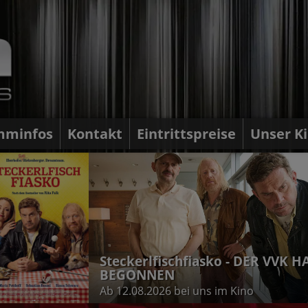
mminfos
Kontakt
Eintrittspreise
Unser K
chfiasko - DER VVK HAT
N
 bei uns im Kino