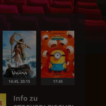
14:45
,
20:15
17:45
Info zu