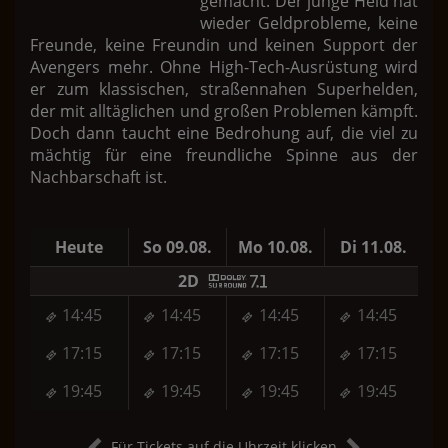
gemacht. Der junge Held hat
wieder Geldprobleme, keine
Freunde, keine Freundin und keinen Support der
Avengers mehr. Ohne High-Tech-Ausrüstung wird
er zum klassischen, straßennahen Superhelden,
der mit alltäglichen und großen Problemen kämpft.
Doch dann taucht eine Bedrohung auf, die viel zu
mächtig für eine freundliche Spinne aus der
Nachbarschaft ist.
Heute
So 09.08.
Mo 10.08.
Di 11.08.
M
2D
14:45
14:45
14:45
14:45
17:15
17:15
17:15
17:15
19:45
19:45
19:45
19:45
Für Tickets auf die Uhrzeit klicken.