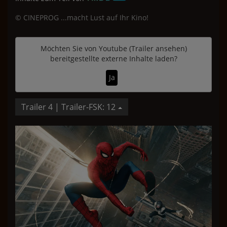
© CINEPROG ...macht Lust auf Ihr Kino!
Möchten Sie von
Youtube (Trailer ansehen)
bereitgestellte externe Inhalte laden?
Ja
Trailer 4 | Trailer-FSK: 12